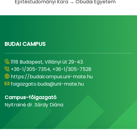
Építéstudományi Kara → Óbudai Egyetem
BUDAI CAMPUS
1118 Budapest, Villányi út 29-43.
+36-1/305-7354, +36-1/305-7528
https://budaicampus.uni-mate.hu
foigazgato.buda@uni-mate.hu
Campus-főigazgató
Nyitrainé dr. Sárdy Diána