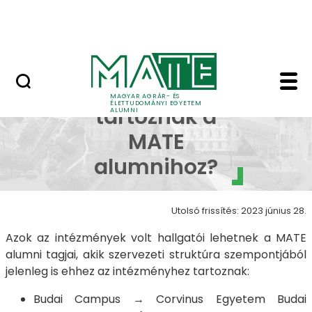
Ugrás a fő tartalomhoz
Kapcsolat
Kik tartoznak a MATE
Kik
MAGYAR AGRÁR- ÉS
ÉLETTUDOMÁNYI EGYETEM
tartoznak a
ALUMNI
MATE
alumnihoz?
Utolsó frissítés: 2023 június 28.
Azok az intézmények volt hallgatói lehetnek a MATE
alumni tagjai, akik szervezeti struktúra szempontjából
jelenleg is ehhez az intézményhez tartoznak:
Budai Campus → Corvinus Egyetem Budai