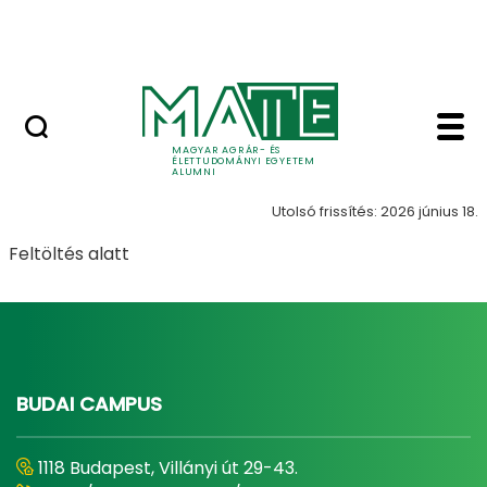
Ugrás a fő tartalomhoz
Kapcsolat
Mentorprogram - MAT
Mentorprogram
MAGYAR AGRÁR- ÉS
ÉLETTUDOMÁNYI EGYETEM
ALUMNI
Utolsó frissítés: 2026 június 18.
Feltöltés alatt
BUDAI CAMPUS
1118 Budapest, Villányi út 29-43.