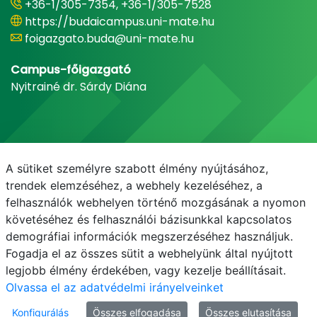
+36-1/305-7354, +36-1/305-7528
https://budaicampus.uni-mate.hu
foigazgato.buda@uni-mate.hu
Campus-főigazgató
Nyitrainé dr. Sárdy Diána
A sütiket személyre szabott élmény nyújtásához,
trendek elemzéséhez, a webhely kezeléséhez, a
felhasználók webhelyen történő mozgásának a nyomon
követéséhez és felhasználói bázisunkkal kapcsolatos
demográfiai információk megszerzéséhez használjuk.
E-mail
Telefonkönyv
NEPTUN
E-learning
Fogadja el az összes sütit a webhelyünk által nyújtott
legjobb élmény érdekében, vagy kezelje beállításait.
Olvassa el az adatvédelmi irányelveinket
Konfigurálás
Összes elfogadása
Összes elutasítása